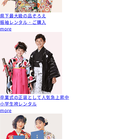
県下最大級の品ぞろえ
振袖レンタル・ご購入
more
卒業式の正装として人気急上昇中
小学生袴レンタル
more