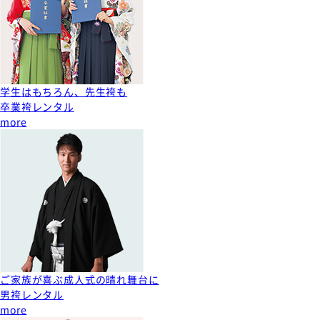
学生はもちろん、先生袴も
卒業袴レンタル
more
ご家族が喜ぶ成人式の晴れ舞台に
男袴レンタル
more