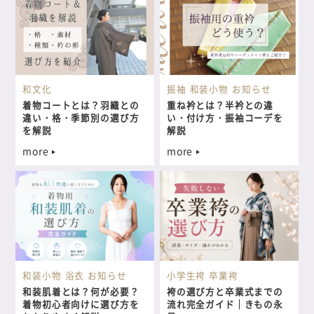
和文化
振袖
和装小物
お知らせ
着物コートとは？羽織との
重ね衿とは？半衿との違
違い・格・季節別の選び方
い・付け方・振袖コーデを
を解説
解説
more
more
和装小物
浴衣
お知らせ
小学生袴
卒業袴
和装肌着とは？何が必要？
袴の選び方と卒業式までの
着物初心者向けに選び方を
流れ完全ガイド｜きもの永