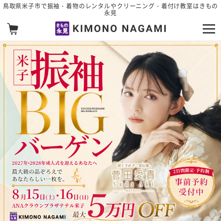
メインコンテンツへスキップ
鳥取県米子市で振袖・着物のレンタルやクリーニング・着付け教室はきもの
永見
お知らせ