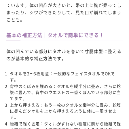
ています。体の凹凸が大きいと、帯の上に胸が乗ってし
まったり、シワができたりして、見た目が崩れてしまう
ことも。
基本の補正方法｜タオルで簡単にできる！
体の凹んでいる部分にタオルを巻いて寸胴体型に整える
のが基本的な補正方法です。
タオルを2〜3枚用意
：一般的なフェイスタオルでOKで
す。
背中のくぼみを埋める
：タオルを縦半分に畳み、さらに蛇
腹に畳んで、背中のウエストの一番くぼんでいる部分に当
てます。
上から押さえる
：もう一枚のタオルを縦半分に畳み、蛇腹
に畳んだタオルを上から押さえるように体に一周させま
す。
腰紐で軽く固定
：タオルがずれない程度に前から腰紐で軽