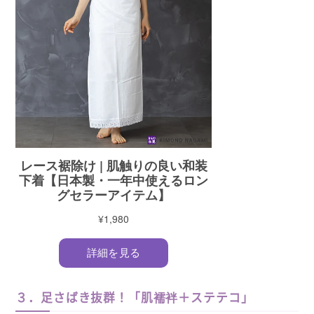
３．足さばき抜群！「肌襦袢＋ステテコ」