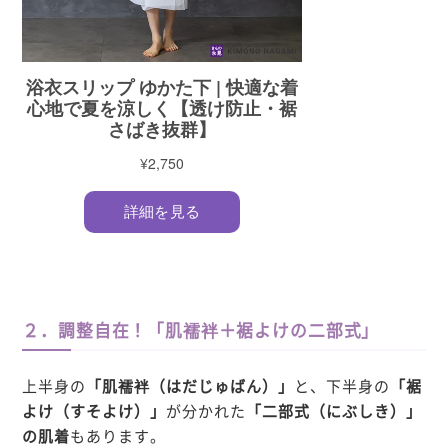
２．調整自在！「肌襦袢＋裾よけの二部式」
上半身の
「
肌襦袢（はだじゅばん）
」
と、下半身の
「
裾
よけ（すそよけ）
」
が分かれた
「
二部式（にぶしき）
」
の肌着
もあります。