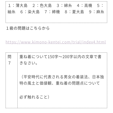
１：薄大島 ２：色大島 ３：綿糸 ４：高機 ５：
紬糸 ６：染大島 ７：締機 ８：夏大島 ９：麻糸
１級の問題はこちらから
https://www.kimono-kentei.com/trial/index4.html
問
重ね着について150字～200字以内の文章で書
７
きなさい。
（平安時代に代表される男女の着装法、日本独
特の風土と価値観、重ね着の問題点について
必ず触れること）