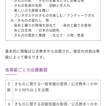
・きものの紋 ・きものを着るときに必要な物
・きもの各部の名称 ・収納と手入れ
・美しい立ち居振る舞い
・プレタポルテのきものを楽しむ／アンティークきも
の／きものの習わし 等
・染めと織りの現場を訪ねて ・染めと織りの産地
・糸と白生地 ・日本の伝統色
・きものの歴史と模様 ・仕立て・小物・悉皆
基本的に情報は公式教本から出題され、検定の内容は等
級によって異なります。
各等級ごとの出題範囲
５
きものに関する一般常識の習得／公式教本Ⅰの中
級
から90％以上を出題
４
きものに関する初級知識の取得／公式教本Ⅰの中