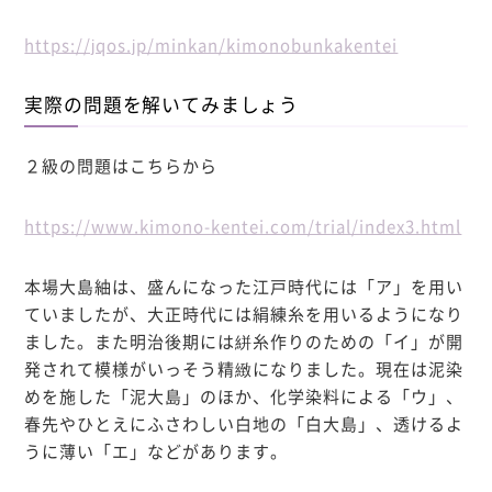
https://jqos.jp/minkan/kimonobunkakentei
実際の問題を解いてみましょう
２級の問題はこちらから
https://www.kimono-kentei.com/trial/index3.html
本場大島紬は、盛んになった江戸時代には「ア」を用い
ていましたが、大正時代には絹練糸を用いるようになり
ました。また明治後期には絣糸作りのための「イ」が開
発されて模様がいっそう精緻になりました。現在は泥染
めを施した「泥大島」のほか、化学染料による「ウ」、
春先やひとえにふさわしい白地の「白大島」、透けるよ
うに薄い「エ」などがあります。