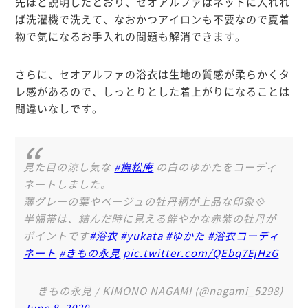
先ほど説明したとおり、セオアルファはネットに入れれ
ば洗濯機で洗えて、なおかつアイロンも不要なので夏着
物で気になるお手入れの問題も解消できます。
さらに、セオアルファの浴衣は生地の質感が柔らかくタ
レ感があるので、しっとりとした着上がりになることは
間違いなしです。
見た目の涼し気な
#撫松庵
の白のゆかたをコーディ
ネートしました。
薄グレーの葉やベージュの牡丹柄が上品な印象💠
半幅帯は、結んだ時に見える鮮やかな赤紫の牡丹が
ポイントです
#浴衣
#yukata
#ゆかた
#浴衣コーディ
ネート
#きもの永見
pic.twitter.com/QEbq7EjHzG
— きもの永見 / KIMONO NAGAMI (@nagami_5298)
June 8, 2020