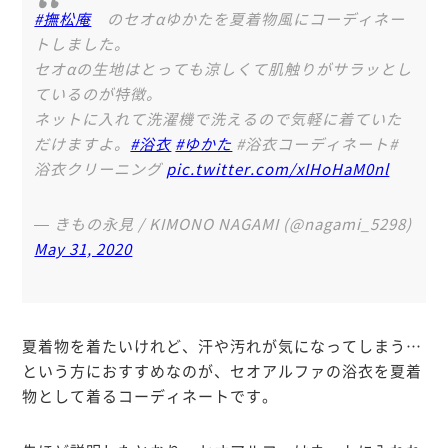
#撫松庵
のセオαゆかたを夏着物風にコーディネー
トしました。
セオαの生地はとっても涼しくて肌触りがサラッとし
ているのが特徴。
ネットに入れて洗濯機で洗えるので気軽に着ていた
だけますよ。
#浴衣
#ゆかた
#浴衣コーディネート#
浴衣クリーニング
pic.twitter.com/xIHoHaM0nl
— きもの永見 / KIMONO NAGAMI (@nagami_5298)
May 31, 2020
夏着物を着たいけれど、汗や汚れが気になってしまう…
という方におすすめなのが、セオアルファの浴衣を夏着
物として着るコーディネートです。