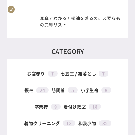
写真でわかる！振袖を着るのに必要なも
の完璧リスト
CATEGORY
お宮参り
7
七五三 / 紐落とし
7
振袖
24
訪問着
5
小学生袴
8
卒業袴
9
着付け教室
18
着物クリーニング
13
和装小物
32