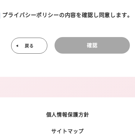
利用者情報は、その収集方法に応じて、以下のようなものとなりま
プライバシーポリシーの内容を確認し同意します。
は当社サービス等の利用を通じてユーザーからご提供いただく情報
フィールに関する情報
連絡先に関する情報
確認
戻る
報、電子マネー情報等決済手段に関する情報
や家紋に関する情報
ュエリー提供のための指輪サイズ情報等の身体に関する情報
タジオ等で撮影したデジタルデータ等の画像情報
る場合の、着用者及び納品先の氏名・生年月日・性別・職業等プロ
る情報
定める方法を通じてユーザーが入力または送信する情報
において、他のサービスと連携を許可することにより、当該他のサー
にあたり、ソーシャルネットワーキングサービス等の他のサービス
以下の情報を当該外部サービスから収集します。
個人情報保護方針
るID
シー設定によりユーザーが連携先に開示を認めた情報
サイトマップ