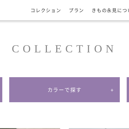
見
コレクション
プラン
きもの永見につ
COLLECTION
カラーで探す
赤・ピンク
白
緑・黄
青・紺・紫
黒・茶
そ
の他