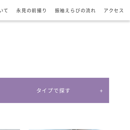
いて
永見の前撮り
振袖えらびの流れ
アクセス
タイプで探す
スイート・エレガント
レトロ・クラシック
ポップ・ファッショナブル
ゴージャス・プレ
ミアム